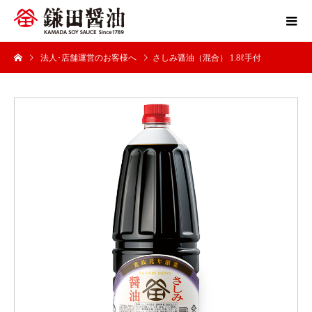
法人･店舗運営のお客様へ
さしみ醤油（混合） 1.8ℓ手付