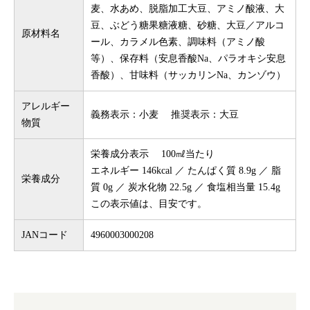
麦、水あめ、脱脂加工大豆、アミノ酸液、大
豆、ぶどう糖果糖液糖、砂糖、大豆／アルコ
原材料名
ール、カラメル色素、調味料（アミノ酸
等）、保存料（安息香酸Na、パラオキシ安息
香酸）、甘味料（サッカリンNa、カンゾウ）
アレルギー
義務表示：小麦 推奨表示：大豆
物質
栄養成分表示 100㎖当たり
エネルギー 146kcal ／ たんぱく質 8.9g ／ 脂
栄養成分
質 0g ／ 炭水化物 22.5g ／ 食塩相当量 15.4g
この表示値は、目安です。
JANコード
4960003000208