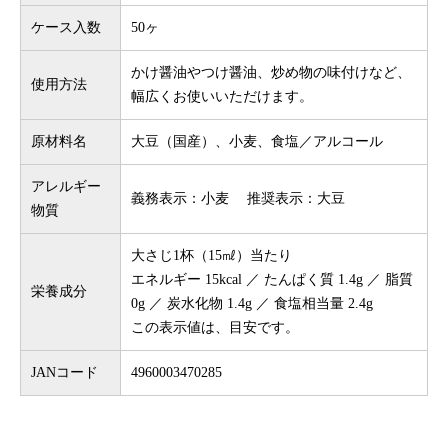
ケース入数
50ヶ
かけ醤油やつけ醤油、炒め物の味付けなど、
使用方法
幅広くお使いいただけます。
原材料名
大豆（国産）、小麦、食塩／アルコール
アレルギー
義務表示：小麦 推奨表示：大豆
物質
大さじ1杯（15㎖）当たり
エネルギー 15kcal ／ たんぱく質 1.4g ／ 脂質
栄養成分
0g ／ 炭水化物 1.4g ／ 食塩相当量 2.4g
この表示値は、目安です。
JANコード
4960003470285